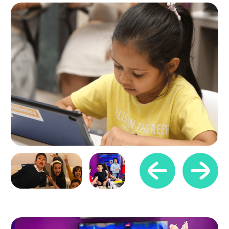
6-10 años
6-10 años
9-12 años
Alfabetización
Programación
Video
digital
visual
Blogging
10-11 años
11-13 años
13-18 años
Creación
Roblox
de sitios web
Python
Énfasis en el desarrollo
de habilidades