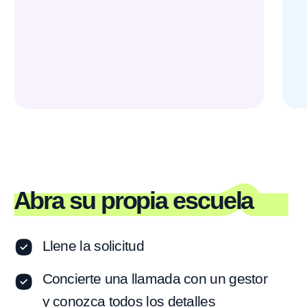
Llenar una solicitud
Si tiene preguntas o sugerencias, escríbanos
a
infofranchise@alg.team
o llámenos a
+52
554−624−0167
© 2017–2023 Algorithmics Global FZE
Privacy policy