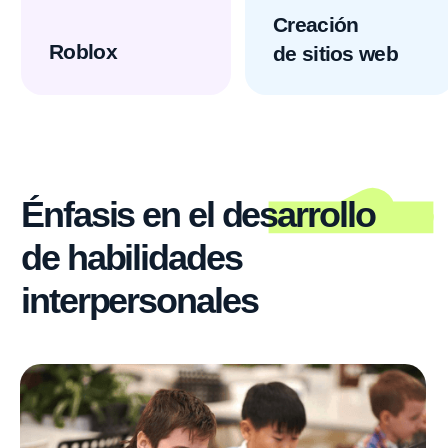
7 meses para obtener las
primeras ganancias
USD
USD 20,000
de inversión
10,000
Costo de la franquicia +
instalación del aula +
al mes
marketing
Obtenga un plan financiero