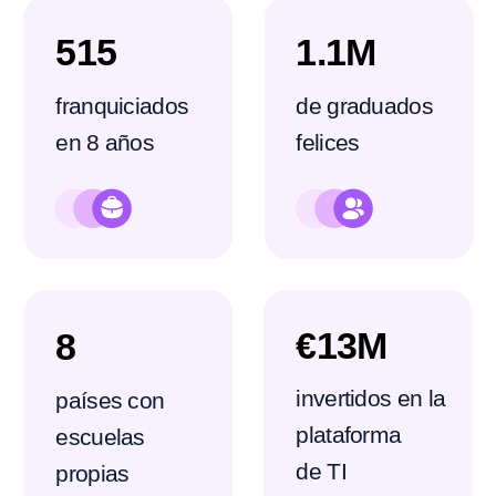
58 socios en México
Resultados promedio en
1 año
115 estudiantes
por escuela
7-11 meses
de ROI
USD 10.000
en ingresos al mes