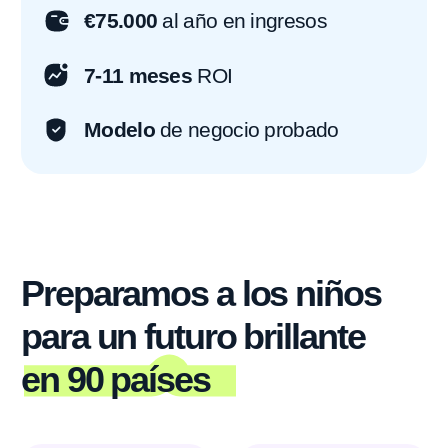
en 90 países
515
1.1M
franquiciados
de graduados
en 8 años
felices
€13M
8
invertidos en la
países con
plataforma
escuelas
de TI
propias