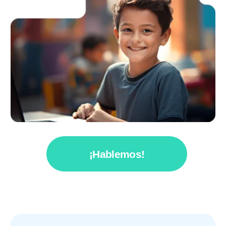
¡Hablemos!
€75.000
al año en ingresos
7-11 meses
ROI
Modelo
de negocio probado
Preparamos a los niños
para un futuro brillante