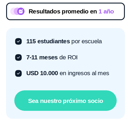
años y no va a parar
Escuela de programación
offline
para niños de
6 a 18 años