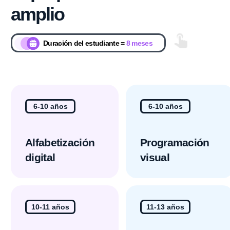
¡Obtengamos
ganancias juntos!
USD 8,500
12% de regalías
Tarifa única
a partir del 4º mes