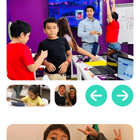
interpersonales
Retos
inusuales
Lluvia
de ideas
Trabajo
en equipo
Presentación
de proyectos
Sea nuestro próximo socio