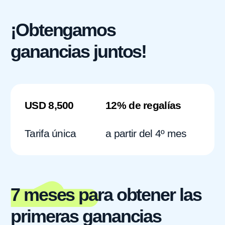
probado para apasionar a los
y educativo. Empren
niños y jóvenes de nuestra
de startups y pymes.
región a estudiar tecnologías
de innovación de TS
de información.
Me gusta
empresa líder en mar
el modelo, sistema y material
durante casi 4 años.
educativo Algorithmics.
este es un modelo
tiene muchas venta
así como de desarro
sociedad.
Abra su propia escuela